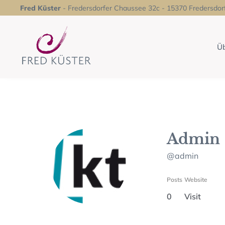
Fred Küster
- Fredersdorfer Chaussee 32c - 15370 Fredersdor
Üb
Admin
@admin
Posts
Website
0
Visit