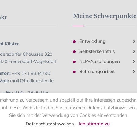
Meine Schwerpunkte
akt
Entwicklung
ed Küster
Selbsterkenntnis
edersdorfer Chaussee 32c
370 Fredersdorf-Vogelsdorf
NLP-Ausbildungen
Befreiungsarbeit
efon:
+49 171 9334790
ail:
mail@fredkuester.de
 - Fr.:
9.00 - 18.00 Uhr
fahrung zu verbessern und speziell auf Ihre Interessen zugeschnitt
 & So.:
Geschlossen
uf dieser Website finden Sie in unseren Datenschutzhinweisen. 
Sie sich mit der Verwendung von Cookies einverstanden.
Ich stimme zu
Datenschutzhinweisen